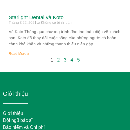
Starlight Dental và Koto
Tháng 3 22, 2021
Không có bình luận
Về Koto Thông qua chương trình đào tạo toàn diện về khách
sạn. Koto đã thay đổi cuộc sống của những người có hoàn
cảnh khó khăn và những thanh thiếu niên gặp
Read More »
1
2
3
4
5
Giới thiệu
Giới thiệu
Đội ngũ bác sĩ
Bảo hiểm và Chi phí