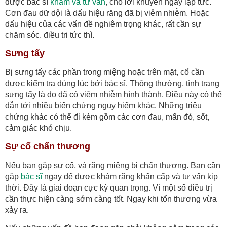
được bác sĩ
khám và tư vấn
, cho lời khuyên ngay lập tức.
Cơn đau dữ dội là dấu hiệu răng đã bị viêm nhiễm. Hoặc
dấu hiệu của các vấn đề nghiêm trọng khác, rất cần sự
chăm sóc, điều trị tức thì.
Sưng tấy
Bị sưng tấy các phần trong miệng hoặc trên mặt, cổ cần
được kiểm tra đúng lúc bởi bác sĩ. Thông thường, tình trạng
sưng tấy là do đã có viêm nhiễm hình thành. Điều này có thể
dẫn tới nhiều biến chứng nguy hiểm khác. Những triệu
chứng khác có thể đi kèm gồm các cơn đau, mẩn đỏ, sốt,
cảm giác khó chịu.
Sự cố chấn thương
Nếu bạn gặp sự cố, và răng miệng bị chấn thương. Bạn cần
gặp
bác sĩ
ngay để được khám răng khẩn cấp và tư vấn kịp
thời. Đây là giai đoạn cực kỳ quan trọng. Vì một số điều trị
cần thực hiện càng sớm càng tốt. Ngay khi tổn thương vừa
xảy ra.