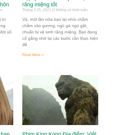
khôn
răng miệng tốt
ận
Tháng 3 25, 2021
Không có bình luận
 trí
Và, một lần nữa bạn lại nhìn chằm
ờng
chằm vào gương, ngủ gà ngủ gật,
Một số
chuẩn bị vệ sinh răng miệng. Bạn đang
cố gắng nhớ lại các bước cần thực hiện
để
Read More »
 bạn
Phim King Kong Địa điểm: Việt