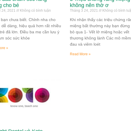
g cho bé
không nên thờ ơ
 24, 2021
Không có bình luận
Tháng 3 24, 2021
Không có bình lu
 bạn chưa biết. Chỉnh nha cho
Khi nhận thấy các triệu chứng ră
 dễ dàng, hiệu quả hơn rất nhiều
miệng bất thường này bạn đừng
 trẻ đã lớn. Điều ba mẹ cần lưu ý
bỏ qua 1- Vết lở miệng hoặc vết
ăm sóc sức khỏe
thương không lành Các mô mềm,
đau và viêm loét
ore »
Read More »