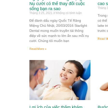
Nụ cười có thể thay đổi cuộc
cao 
sống bạn ra sao
Tháng 3
Tháng 3 25, 2021
Không có bình luận
Trong 
Để đánh dấu ngày Quốc Tế Răng
có thể
Miệng Chủ Nhật, 20/03/2016 Starlight
latte t
Dental mong muốn truyền tải thông
trước 
điệp về sức mạnh to lớn ẩn sau mỗi nụ
Read M
cười. Chúng tôi muốn bạn
Read More »
Lợi ích của việc thăm khám
Bước