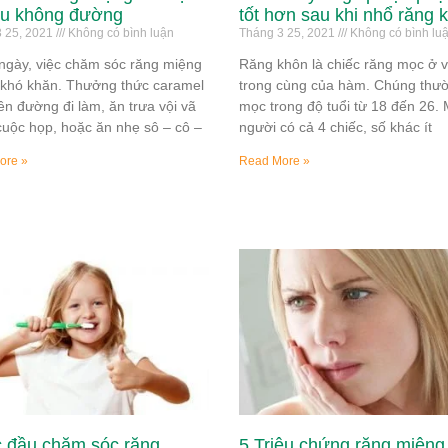
su không đường
tốt hơn sau khi nhổ răng 
 25, 2021
Không có bình luận
Tháng 3 25, 2021
Không có bình lu
ngày, việc chăm sóc răng miệng
Răng khôn là chiếc răng mọc ở vị
 khó khăn. Thưởng thức caramel
trong cùng của hàm. Chúng thư
rên đường đi làm, ăn trưa vội vã
mọc trong độ tuổi từ 18 đến 26. 
cuộc họp, hoặc ăn nhẹ sô – cô –
người có cả 4 chiếc, số khác ít
ore »
Read More »
 đầu chăm sóc răng
5 Triệu chứng răng miệng