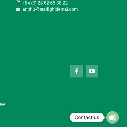
+84 (0) 28 62 65 88 22
anphu@starlightdental.com
hai
Contact us
Open 