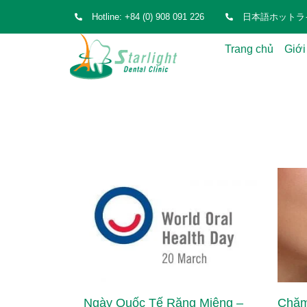
Hotline: +84 (0) 908 091 226
日本語ホットライン: 
Trang chủ
Giới
Ngày Quốc Tế Răng Miệng –
Chăm