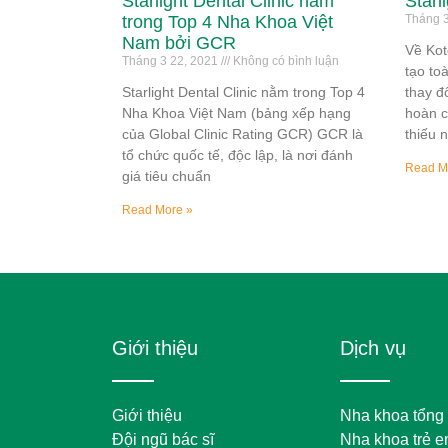
Starlight Dental Clinic nằm
Starl
trong Top 4 Nha Khoa Việt
Tháng 3
Nam bởi GCR
Về Kot
Tháng 3 22, 2021
Không có bình luận
tạo to
Starlight Dental Clinic nằm trong Top 4
thay đ
Nha Khoa Việt Nam (bảng xếp hạng
hoàn c
của Global Clinic Rating GCR) GCR là
thiếu 
tổ chức quốc tế, độc lập, là nơi đánh
Read M
giá tiêu chuẩn
Read More »
Giới thiệu
Dịch vụ
Giới thiệu
Nha khoa tổng
Đội ngũ bác sĩ
Nha khoa trẻ 