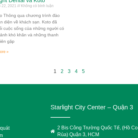
ight Dental và Koto
 22, 2021
Không có bình luận
o Thông qua chương trình đào
àn diện về khách sạn. Koto đã
ổi cuộc sống của những người có
ảnh khó khăn và những thanh
niên gặp
ore »
1
2
3
4
5
Starlight City Center – Quận 3
2 Bis Công Trường Quốc Tế, (Hồ C
 quát
Rùa) Quận 3, HCM
em