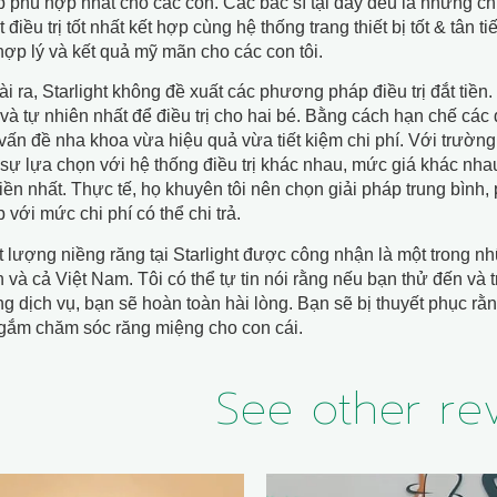
 phù hợp nhất cho các con. Các bác sĩ tại đây đều là những c
t điều trị tốt nhất kết hợp cùng hệ thống trang thiết bị tốt & tân
hợp lý và kết quả mỹ mãn cho các con tôi.
i ra, Starlight không đề xuất các phương pháp điều trị đắt tiền.
và tự nhiên nhất để điều trị cho hai bé. Bằng cách hạn chế các đi
vấn đề nha khoa vừa hiệu quả vừa tiết kiệm chi phí. Với trường
 sự lựa chọn với hệ thống điều trị khác nhau, mức giá khác nha
tiền nhất. Thực tế, họ khuyên tôi nên chọn giải pháp trung bình, 
 với mức chi phí có thể chi trả.
 lượng niềng răng tại Starlight được công nhận là một trong nh
 và cả Việt Nam. Tôi có thể tự tin nói rằng nếu bạn thử đến và
g dịch vụ, bạn sẽ hoàn toàn hài lòng. Bạn sẽ bị thuyết phục rằn
gắm chăm sóc răng miệng cho con cái.
See other re