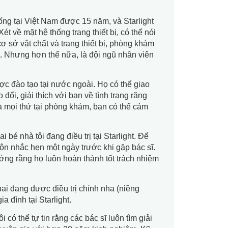
sống tại Việt Nam được 15 năm, và Starlight
 về mặt hệ thống trang thiết bị, có thể nói
cơ sở vật chất và trang thiết bị, phòng khám
ất. Nhưng hơn thế nữa, là đội ngũ nhân viên
ược đào tạo tại nước ngoài. Họ có thể giao
 đổi, giải thích với bạn về tình trạng răng
và mọi thứ tại phòng khám, bạn có thể cảm
 bé nhà tôi đang điều trị tại Starlight. Để
n nhắc hẹn một ngày trước khi gặp bác sĩ.
 tưởng rằng họ luôn hoàn thành tốt trách nhiệm
ai đang được điều trị chỉnh nha (niềng
a đình tại Starlight.
i có thể tự tin rằng các bác sĩ luôn tìm giải