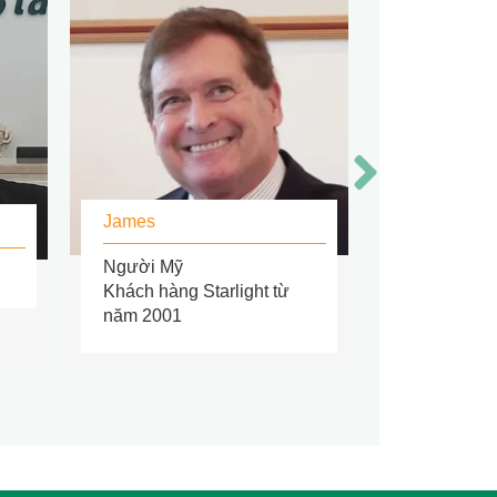
James
Kathleen
Người Mỹ
Người Phá
Khách hàng Starlight từ
Khách hàng 
năm 2001
từ năm 201