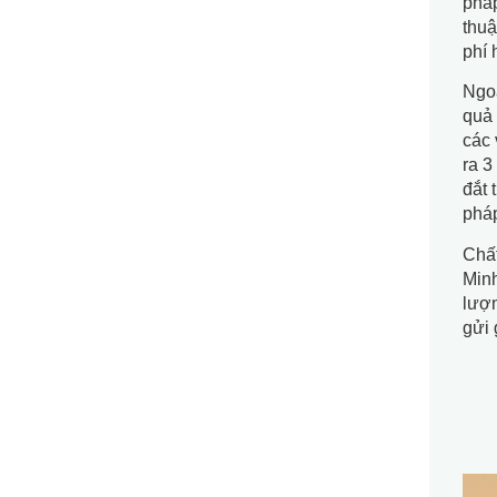
pháp
thuậ
phí 
Ngoà
quả 
các 
ra 3
đắt 
pháp
Chất
Minh
lượn
gửi 