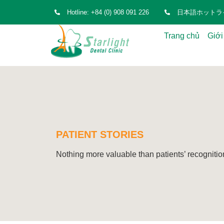
Hotline: +84 (0) 908 091 226
日本語ホットライン: 
Trang chủ
Giới
PATIENT STORIES
Nothing more valuable than patients’ recognitio