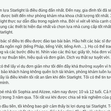
 lựa Starlight là điều đúng đắn nhất. Đến nay, gia đình tôi đã 
 được biết đến như phòng khám nha khoa chất lượng tốt nhất. Xét
light thực sự dẫn đầu trong ngành nha. Bởi vì xét về khía cạnh 
ụng các thiết bị hiện đại nhất và chọn lựa nhà cung cấp tốt nh
tarlight.
bác sĩ điều trị đều được đào tạo bài bản. Hầu hết các bác sĩ đ
 đa ngôn ngữ (tiếng Pháp, tiếng Việt, tiếng Anh…). Họ có thể trao
g và các bước điều trị. Nhìn vào các thủ tục giấy tờ, hóa đơn 
 sự thuận tiện, hiệu quả và đơn giản. Dịch vụ thật sự tuyệt vời.
có thể lấy ví dụ đơn giản như tôi đến đây khá thường xuyên vì hai
bảo khách hàng không quên lịch tái khám, phòng khám luôn luô
ây là điều khiến tôi rất an tâm khi đến Starlight. Tôi có thể tin
mình.
bé nhà tôi Sophia and Alizee, năm nay được 10 và 12 tuổi. Cả h
) trong 3 năm qua. Tôi rất vui khi được chia sẻ trải nghiệm của gi
 đầu tiên, tôi không bao giờ cảm thấy bị lợi dụng tại Starlight. Tô