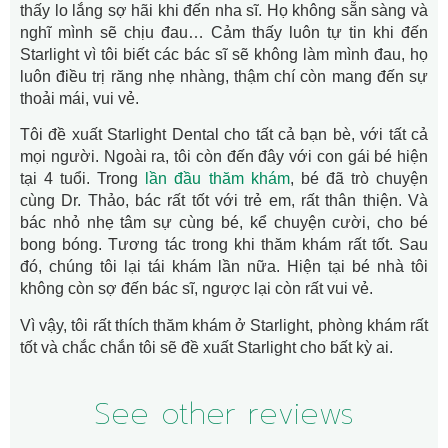
thấy lo lắng sợ hãi khi đến nha sĩ. Họ không sẵn sàng và
nghĩ mình sẽ chịu đau… Cảm thấy luôn tự tin khi đến
Starlight vì tôi biết các bác sĩ sẽ không làm mình đau, họ
luôn điều trị răng nhẹ nhàng, thậm chí còn mang đến sự
thoải mái, vui vẻ.
Tôi đề xuất Starlight Dental cho tất cả bạn bè, với tất cả
mọi người. Ngoài ra, tôi còn đến đây với con gái bé hiện
tại 4 tuổi. Trong
lần đầu thăm khám
, bé đã trò chuyện
cùng Dr. Thảo, bác rất tốt với trẻ em, rất thân thiện. Và
bác nhỏ nhẹ tâm sự cùng bé, kể chuyện cười, cho bé
bong bóng. Tương tác trong khi thăm khám rất tốt. Sau
đó, chúng tôi lại tái khám lần nữa. Hiện tại bé nhà tôi
không còn sợ đến bác sĩ, ngược lại còn rất vui vẻ.
Vì vậy, tôi rất thích thăm khám ở Starlight, phòng khám rất
tốt và chắc chắn tôi sẽ đề xuất Starlight cho bất kỳ ai.
See other reviews