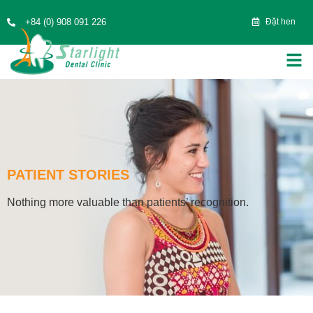
+84 (0) 908 091 226
Đặt hen
PATIENT STORIES
Nothing more valuable than patients’ recognition.