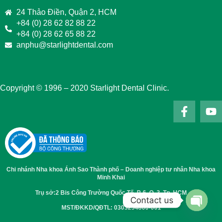
24 Thảo Điền, Quận 2, HCM
+84 (0) 28 62 82 88 22
+84 (0) 28 62 65 88 22
anphu@starlightdental.com
Copyright © 1996 – 2020 Starlight Dental Clinic.
Chi nhánh Nha khoa Ánh Sao Thành phố – Doanh nghiệp tư nhân Nha khoa
Minh Khai
Trụ sở:2 Bis Công Trường Quốc Tế, P. 6, Q. 3, Tp. HCM
Contact us
MST/ĐKKD/QĐTL: 0303254860-001
Open 